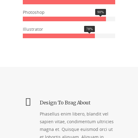
Photoshop
90
%
Illustrator
78
%
Design To Brag About
Phasellus enim libero, blandit vel
sapien vitae, condimentum ultricies
magna et. Quisque euismod orci ut
et lobortis aliquam. Aliquam in