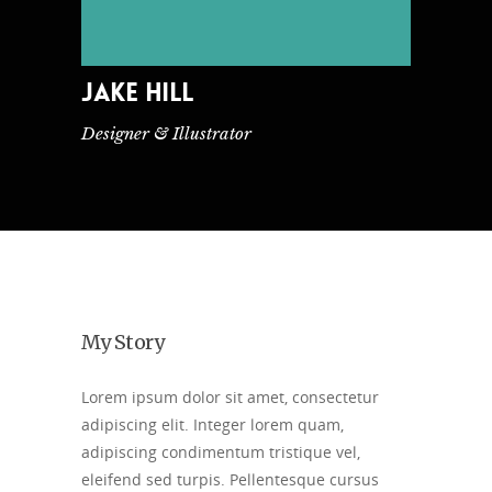
JAKE HILL
Designer & Illustrator
My Story
Lorem ipsum dolor sit amet, consectetur
adipiscing elit. Integer lorem quam,
adipiscing condimentum tristique vel,
eleifend sed turpis. Pellentesque cursus