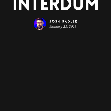
INTERDUM
Josh Nadler
January 23, 2013